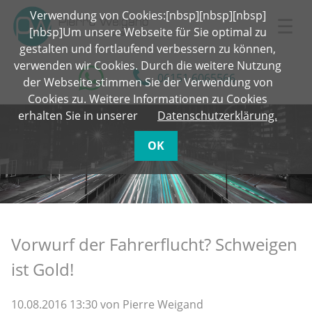
Verwendung von Cookies:[nbsp][nbsp][nbsp]
☰
[nbsp]Um unsere Webseite für Sie optimal zu
gestalten und fortlaufend verbessern zu können,
verwenden wir Cookies. Durch die weitere Nutzung
06151 6065566
der Webseite stimmen Sie der Verwendung von
Cookies zu. Weitere Informationen zu Cookies
erhalten Sie in unserer
Datenschutzerklärung.
OK
Vorwurf der Fahrerflucht? Schweigen
ist Gold!
10.08.2016 13:30
von Pierre Weigand