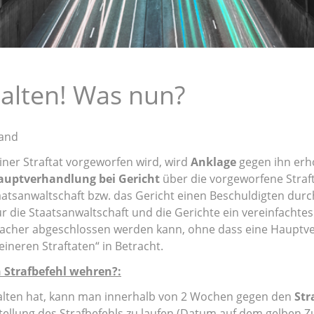
halten! Was nun?
gand
er Straftat vorgeworfen wird, wird
Anklage
gegen ihn erh
auptverhandlung bei Gericht
über die vorgeworfene Straft
taatsanwaltschaft bzw. das Gericht einen Beschuldigten durc
t für die Staatsanwaltschaft und die Gerichte ein vereinfacht
nfacher abgeschlossen werden kann, ohne dass eine Hauptv
ineren Straftaten“ in Betracht.
 Strafbefehl wehren?:
alten hat, kann man innerhalb von 2 Wochen gegen den
Str
tellung des Strafbefehls zu laufen (Datum auf dem gelben 