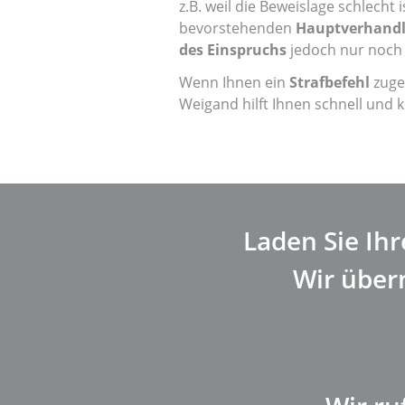
z.B. weil die Beweislage schlecht
bevorstehenden
Hauptverhand
des Einspruchs
jedoch nur noch 
Wenn Ihnen ein
Strafbefehl
zuges
Weigand hilft Ihnen schnell und
Laden Sie Ih
Wir über