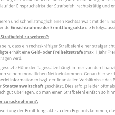
lauf der Einspruchsfrist der Strafbefehl rechtskräftig und er
rlieren und schnellstmöglich einen Rechtsanwalt mit der Ei
ßende
Einsichtnahme der Ermittlungsakte
die Erfolgsauss
 Strafbefehl zu wehren?:
ein, dass ein rechtskräftiger Strafbefehl einer strafgericht
digte erhält eine
Geld- oder Freiheitsstrafe
(max. 1 Jahr Fre
ragen wird.
estgesetzte Höhe der Tagessätze hängt immer von den finanzi
von seinem monatlichen Nettoeinkommen. Genau hier wird 
erlei Informationen bzgl. der finanziellen Verhältnisse des 
er
Staatsanwaltschaft
geschätzt. Dies erfolgt leider oftmal
sich gut überlegen, ob man einen Strafbefehl einfach so hin
er zurücknehmen?:
swertung der Ermittlungsakte zu dem Ergebnis kommen, dass